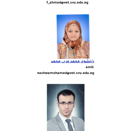
f_ahmed@vet.svu.edu.eg
د/نشوى محمد عربى محمد
:emil
nashwamohamed@vet.svu.edu.eg