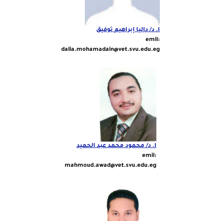
ا.
د/ داليا إبراهيم توفيق
:emil
dalia.mohamadain@vet.svu.edu.eg
ا.
د/ محمود محمد
عبد الحميد
:emil
mahmoud.awad@vet.svu.edu.eg