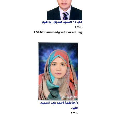
ا.م. د / السيد صديق إبراهيم
emil
:
ESI.Mohammed@vet.svu.edu.eg
د/ فاطمة احمد عبد الحميد
خليل
:emil