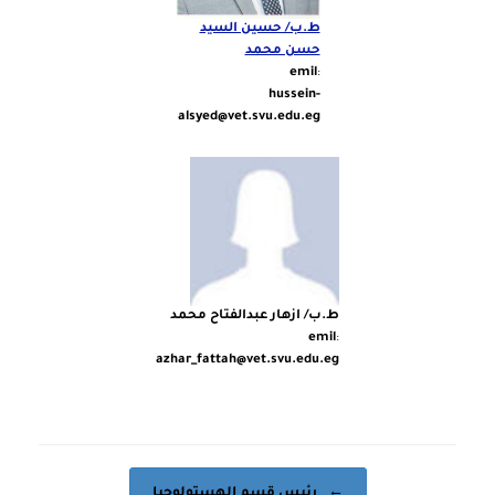
ط.ب/ حسين السيد
حسن محمد
emil
:
hussein-
alsyed@vet.svu.edu.eg
ط.ب/ ازهار عبدالفتاح محمد
emil
:
azhar_fattah@vet.svu.edu.eg
Post navigation
←
رئيس قسم الهستولوجيا