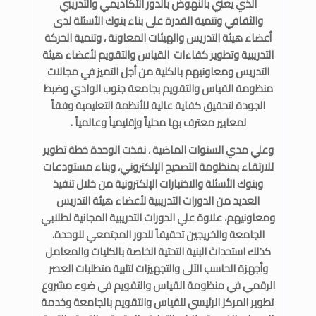
الذي يعني بالنهوض بالدور الأكاديمي والتدريبي
والثقافي وتنمية القدرة على بناء بنوك الأسئلة لدى
أعضاء هيئة التدريس والهيئات المعاونة ، وتنمية الحركة
التدريبية وتطوير كفاءات القياس والتقويم لأعضاء هيئة
التدريس ومعاونيهم بالكلية من أجل التميز في مجالات
منظومة القياس والتقويم بجامعة جنوب الوادي وضبط
الجودة لتحقيق كفاية عالية للأنظمة التعليمية وفقاً
لمعايير معترف بها محلياً وإقليمياً وعالمياً .
وعلي مدي السنوات الماضية ، نفذت الوحدة خطة تطوير
للارتقاء بمنظومة التصحيح الإلكتروني، وبناء مستودعات
وبنوك الأسئلة والاختبارات الإلكترونية من خلال تنفيذ
العديد من الدورات التدريبية لأعضاء هيئة التدريس
ومعاونيهم، علاوة علي الدورات التدريبية المجانية لطلابي
الجامعة والخريجين تحقيقاً للدور المجتمعي للوحدة.
كذلك استحداث البنية التحتية الخاصة بالكليات والمعامل
وأجهزة الحاسب الآلى والتجهيزات لتلبية متطلبات العصر
الرقمي في منظومة القياس والتقويم في ضوء مشروع
تطوير المركز الرئيسي للقياس والتقويم بالجامعة وخدمة