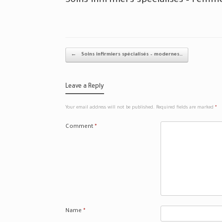
Soins infirmiers spécialisés – Femm
Post navigation
←
Soins infirmiers spécialisés – modernes…
Leave a Reply
Your email address will not be published.
Required fields are marked
*
Comment
*
Name
*