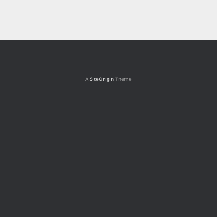
A
SiteOrigin
Theme