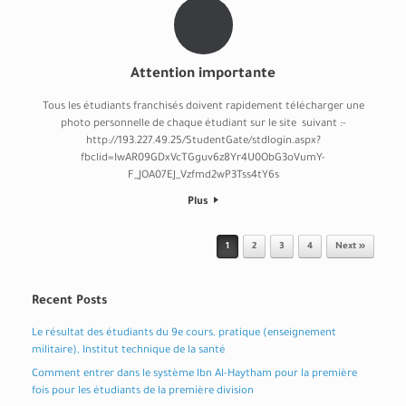
Attention importante
Tous les étudiants franchisés doivent rapidement télécharger une
photo personnelle de chaque étudiant sur le site suivant :-
http://193.227.49.25/StudentGate/stdlogin.aspx?
fbclid=IwAR09GDxVcTGguv6z8Yr4U0ObG3oVumY-
F_JOA07EJ_Vzfmd2wP3Tss4tY6s
Plus
Post navigation
1
2
3
4
Next »
Recent Posts
Le résultat des étudiants du 9e cours, pratique (enseignement
militaire), Institut technique de la santé
Comment entrer dans le système Ibn Al-Haytham pour la première
fois pour les étudiants de la première division