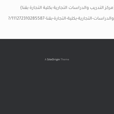
 التدريب والدراسات التجارية بكلية التجارة بقنا}
https://www.facebook.com/مركز-التدريب-والدراسات-التجارية-بكلية-التجارة-بقنا-111272310285587/?
A
SiteOrigin
Theme