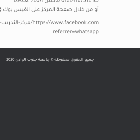
ت: 01224187512 فاكس :0963217207
أو من خلال صفحة المركز على الفيس بوك {مركز
referrer=whatsapp
جميع الحقوق محفوظة © جامعة جنوب الوادى 2020