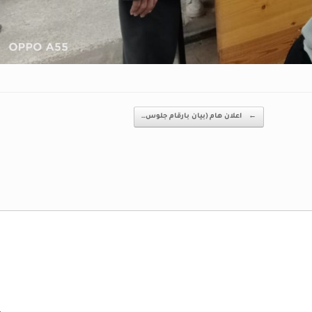
←
اعلان هام (بيان بارقام جلوس…