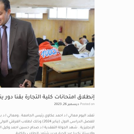
Posted on
ديسمبر 26, 2023
تفقد اليوم معالي ا.د احمد عكاوي رئيس الجامعة ، ومعالي ا.د 
للفصل الدراسى الاول (يناير 2024) وذ
الإنجليزية . شهد الجولة التفقدية ا.د صدام حسين احمد وكيل ال
والاستاذ زكريا عبد الجبار مدير شئون الطلاب بالكلية.