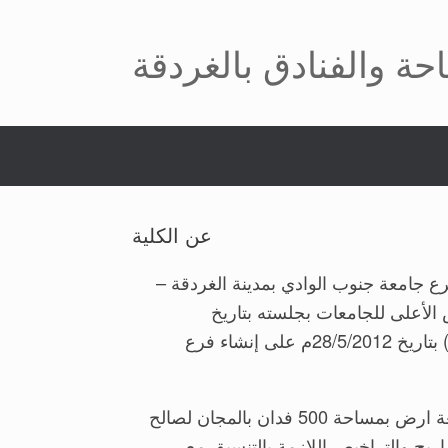
Skip
to
احة والفنادق بالغردقة
content
عن الكلية
 رقم (199) لسنة 2018م والصادر بتاريخ 7/2/2018م على إنشاء فرع جامعة جنوب الوادي بمدينة الغردقة –
 الأعلى للجامعات بجلسته بتاريخ
6/7/2013م بإنشاء كليات فرع الجامعة بالغردقة بعد موافقة مجلس جامعة جنوب الوادي بجلسته رقم (186) بتاريخ 28/5/2012م على إنشاء فرع
الجدير بالذكر أنه تم موافقة السيد محافظ البحر الاحمر بالقرار رقم (518) لسنة 2012م على تخصيص قطعة ارض بمساحة 500 فدان بالمجان لصالح
اريح والتراخيص اللازمة بالتنسيق مع