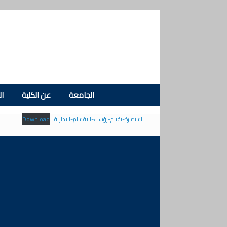
Skip
to
content
الجامعة
عن الكلية
ال
استمارة-تقييم-رؤساء-الاقسام-الادارية
Download