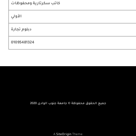
كاتب سكرتارية ومحفوظات
الأولي
دبلوم تجارة
01095481324
جميع الحقوق محفوظة © جامعة جنوب الوادى 2020
A
SiteOrigin
Theme