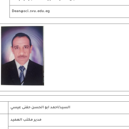
Dean@sci.svu.edu.eg
السيد/احمد ابو الحسن حفنى عيسي
مدير مكتب العميد