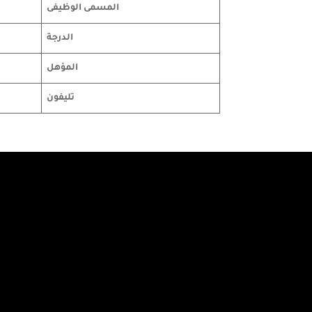
المسمى الوظيفى
الدرجة
المؤهل
تليفون