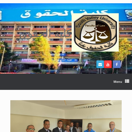
Ski
t
conten
كلية الحقوق
Menu