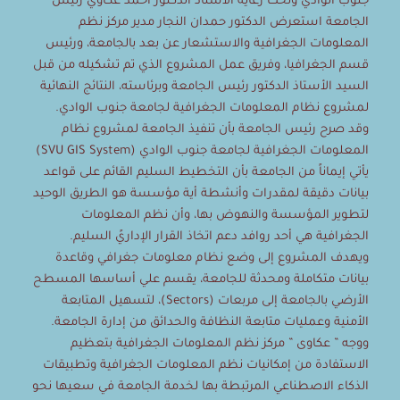
جنوب الوادي وتحت رعاية الأستاذ الدكتور أحمد عكاوي رئيس
الجامعة استعرض الدكتور حمدان النجار مدير مركز نظم
المعلومات الجغرافية والاستشعار عن بعد بالجامعة، ورئيس
قسم الجغرافيا، وفريق عمل المشروع الذي تم تشكيله من قبل
السيد الأستاذ الدكتور رئيس الجامعة وبرئاسته، النتائج النهائية
لمشروع نظام المعلومات الجغرافية لجامعة جنوب الوادي.
وقد صرح رئيس الجامعة بأن تنفيذ الجامعة لمشروع نظام
المعلومات الجغرافية لجامعة جنوب الوادي (SVU GIS System)
يأتي إيماناً من الجامعة بأن التخطيط السليم القائم على قواعد
بيانات دقيقة لمقدرات وأنشطة أية مؤسسة هو الطريق الوحيد
لتطوير المؤسسة والنهوض بها، وأن نظم المعلومات
الجغرافية هي أحد روافد دعم اتخاذ القرار الإداريً السليم.
ويهدف المشروع إلى وضع نظام معلومات جغرافي وقاعدة
بيانات متكاملة ومحدثة للجامعة، يقسم علي أساسها المسطح
الأرضي بالجامعة إلى مربعات (Sectors)، لتسهيل المتابعة
الأمنية وعمليات متابعة النظافة والحدائق من إدارة الجامعة.
ووجه ” عكاوى ” مركز نظم المعلومات الجغرافية بتعظيم
الاستفادة من إمكانيات نظم المعلومات الجغرافية وتطبيقات
الذكاء الاصطناعي المرتبطة بها لخدمة الجامعة في سعيها نحو