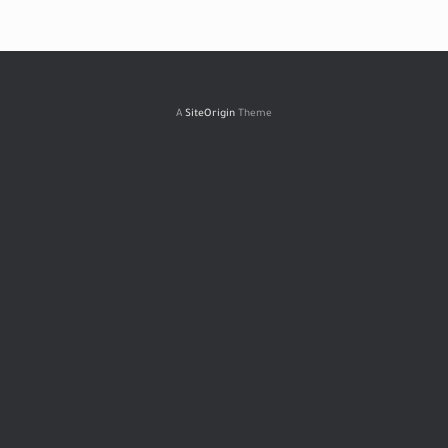
A
SiteOrigin
Theme