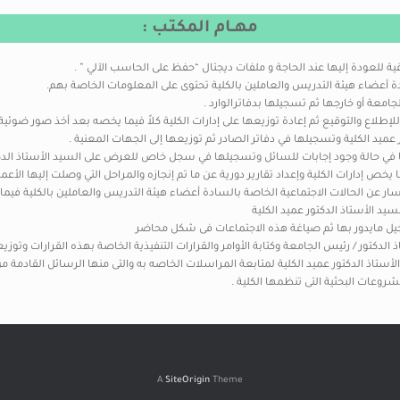
مهــام المكتـب :
A
SiteOrigin
Theme