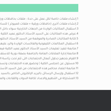
1.إنشاء ملفات خاصة لكل عمل على حدة : ملفات بحافظات ورقية للعودة إليها عند الحاجة و ملفات ديجتال “حفظ على الحاسب الآلي ” .
2.إنشاء ملفات أخرى (حافظات ورقية + ملفات كمبيوتر ) للسادة أعضاء هيئة التدريس والعاملين بالكلية تحتوى على المعلومات الخاصة بهم.
3.استقبال المكاتبات الواردة من الجهات الخارجية سواء داخل الجامعة أو خارجها ثم تسجيلها بدفاترالوارد .
4.عرض هذه المكاتبات على السيد الأستاذ الدكتور عميد الكلية للإطلاع والتوقيع ثم إعادة توزيعها على إدارات الكلية كلاً فيما يخصه بعد أخذ صور ضوئية منها للحفظ.
5.كتابة المكاتبات الصادرة والموقعة من السيد الأستاذ الدكتور عميد الكلية وتسجيلها في دفاتر الصادر ثم توزيعها إلى الجهات المعنية .
6.استقبال المكالمات التليفونية والفاكسات الواردة والرد عليها في حالة وجود إجابات للسائل وتسجيلها في سجل خاص للعرض على السيد الأستاذ الدكتور عميد الكلية.
7.متابعة تنفيذ تعليمات السيد الأستاذ الدكتور عميد الكلية فيما يخص إدارات الكلية وإعداد تقارير دورية عن ما تم إنجازه والمراحل التي وصلت إليها الأعمال التي لم تنجز .
8.متابعة إدارة العلاقات العامة بالجامعة بصفة دورية للاستفسار عن الحالات الاجتماعية الخاصة بالسادة أعضاء هيئة التدريس والعاملين بالكلية فيما يخص بزملائهم بالجامعة .
9.القيام بتجهيز جداول أعمال الاجتماعات التى تتم تحت رئاسة السيد الأستاذ الدكتور عميد الكلية
10.مسئول عن (مجلس الكلية ) وحضور هذه الاجتماعات وتسجيل مايدور بها ثم صياغة هذه الاجتماعات فى شكل محاضر
11.متابعة اعتماد محاضر هذه الاجتماعات من قبل السيد الأستاذ الدكتور / رئيس الجامعة وكتابة الأوامر والقرارات التنفيذية الخاصة بهذه القرارات وتوزيعها على الإدارات المختلفة .
12.استقبال وإرسال الرسائل بالبريد الإلكترونى الخاص بالسيد الأستاذ الدكتور عميد الكلية لمتابعة المراسلات الخاصه به والتى منها الرسائل القادمة من المجلس الأعلى للجامعات ولجنة قطاع الدراسات الطبية.
13.المشاركة فى التنظيم والاعداد لكافة الندوات واللقاءات والمشروعات البحثية التى تنظمها الكلية .