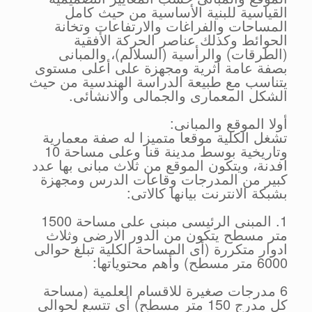
القياسية للبنية الأساسية من حيث كامل
المساحات والفراغات والارتفاعات وتخانة
الحوائط وكذلك عناصر الحركة الأفقية
(الطرقات) والرأسية (السلالم)، والمبانى
بصفة عامة أثرية ومجهزة على أعلى مستوى
يتناسب مع طبيعة الدراسة الهندسية من حيث
الشكل المعمارى والجمالى والانشائى.
أولا الموقع والمبانى:
تشغل الكلية موقعا متميزا له صفة معمارية
وتاريخية بوسط مدينة قنا وعلى مساحة 10
افدنة، ويتكون الموقع من ثلاث مبانى بها عدد
كبير من المدرجات وقاعات الدرس ومجهزة
بشبكة الانترنت بيانها كالاتى:
1. المبنى الرئيسى مبنى على مساحة 1500
متر مسطح يتكون من الدور الارضى وثلاث
ادوار متكررة (أى المساحة الكلية تبلغ حوالى
6000 متر مسطح) وأهم محتوياتها:
6 مدرجات صغيرة للاقسام العلمية (مساحة
كل مدرج 150 متر مسطح) أى تتسع لحوالى