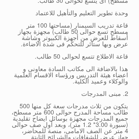
مسطح) أى يتسع لحوالى 30 طالب.
وحدة تطوير التعليم والتأهيل للاعتماد
قاعة تدريب السيمنار (مساحتها 100 متر
مسطح تسع حوالى 50 طالب) مجهزة بجهاز
أسقاط للعرض من أجهزة الكبيوتر وشاشة
عرض وبها ستائر للتحكم فى شدة الاضاءة.
قاعة الاطلاع تتسع لحوالى 50 طالب.
هذا بالاضافة الى مكاتب السادة معاونى و
اعضاء هيئة التدريس ورؤساء الاقسام العلمية
والوكلاء وعميد الكلية.
2. مبنى المدرجات
يتكون من ثلاث مدرجات سعة كل منها 500
طالب مساحة المدرج حوالى 600 متر مسطح،
جميع المدرجات مجهزة بوسائل ايضاح تقليدية
(سبورة 3.00* 1.2 متر)، وبعد أول صف حوالى
4 متر عن الصف الامامى، منصة للمحاضر،
جهاز عرض للشفافات والشرائح الثابتة