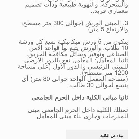
والمتحركة، والتهوية طبيعية وذات تصميم
معمارى فريد..
3. المبنى الورش (حوالى 300 متر مسطح،
والارتفاع 5 متر)
يتكون من 5 ورش ميكانيكية تسع كل ورشة
10 طلاب. والورش يتبع بها قواعد الامن
الصناعى وتوفير وسائل مكافحة الحريق.
ثانيا المعامل: المعامل تقع بالدور الارضى
للمبنى الرئيسى واالدور الأول (على مساحة
1200 متر مسطح).
(مساحة المعمل الواحد حوالى 80 متر) أى
يتسع لحوالى 30 طالب.
ثانيا مبانى الكلية داخل الحرم الجامعى
تمتلك الكلية داخل الحرم الجامعى مبنى
للمدرجات وجارى بناء مبنى للمعامل
نبذةعن الكلية