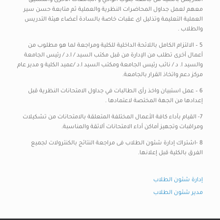
التدريس بالكلية من جامعة جنوب الوادي و الجامعات الأخرى والتنسيق
معهم لعمل جداول المحاضرات النظرية والعملية ثم متابعة حسن سير
العملية التعليمة وتذليل اى عقبات خاصة بالسادة أعضاء هيئة التدريس
والطلاب .
5 – الالتزام الكامل باللائحة الداخلية للكلية ومراجعة لما هو مطلوب من
أعمال أخرى تطلب من الإدارة من قبل مكتب السيد / ا.د / رئيس الجامعة
والسيد ا. د / نائب رئيس الجامعة ومكتب السيد ا.د /عميد الكلية و مدير عام
مركز دعم واتخاذ القرار بالجامعة.
6 – عمل استبيان واخذ رأى الطالبات في جداول الامتحانات النظرية قبل
إعدادها من الجهة المختصة لاعتمادها .
7- القيام بأداء كافة الأعمال المختلفة المتعلقة بالامتحانات من تشكيلات
ومراقبات وتجهيز أماكن أداء الامتحانات ألائقة والمناسبة.
8 -اشتراك إدارة شئون الطلاب فى مراجعة النتائج بالكنترولات لجميع
الفرق بالكلية قبل إعلانها.
إدارة شئون الطلاب
مدير شئون الطلاب