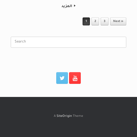
المزيد
Post navigation
1
2
3
Next »
Search
for:
A
SiteOrigin
Theme