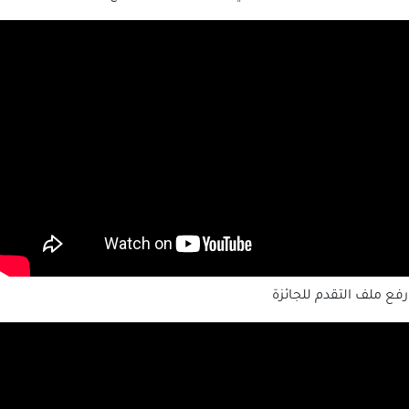
ع ملف التقدم للجائزة