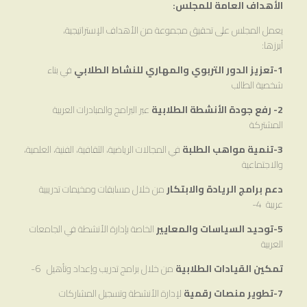
الأهداف العامة للمجلس:
يعمل المجلس على تحقيق مجموعة من الأهداف الإستراتيجية،
أبرزها:
1-تعزيز الدور التربوي والمهاري للنشاط الطلابي
في بناء
شخصية الطالب
2- رفع جودة الأنشطة الطلابية
عبر البرامج والمبادرات العربية
المشتركة
3-تنمية مواهب الطلبة
في المجالات الرياضية، الثقافية، الفنية، العلمية،
والاجتماعية
دعم برامج الريادة والابتكار
من خلال مسابقات ومخيمات تدريبية
عربية 4-
5-توحيد السياسات والمعايير
الخاصة بإدارة الأنشطة في الجامعات
العربية
تمكين القيادات الطلابية
من خلال برامج تدريب وإعداد وتأهيل 6-
7-تطوير منصات رقمية
لإدارة الأنشطة وتسجيل المشاركات