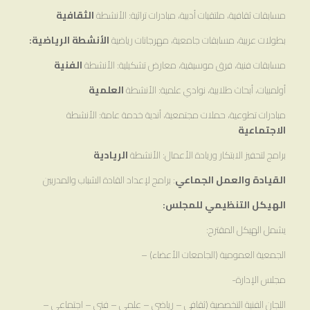
مسابقات ثقافية، ملتقيات أدبية، مبادرات تراثية: الأنشطة
الثقافية
بطولات عربية، مسابقات جامعية، مهرجانات رياضية
الأنشطة الرياضية
:
مسابقات فنية، فرق موسيقية، معارض تشكيلية: الأنشطة
الفنية
أولمبيات، أبحاث طلابية، نوادي علمية: الأنشطة
العلمية
مبادرات تطوعية، حملات مجتمعية، أندية خدمة عامة: الأنشطة
الاجتماعية
برامج لتحفيز الابتكار وريادة الأعمال: الأنشطة
الريادية
القيادة والعمل الجماعي
: برامج لإعداد القادة الشباب والمدربين
الهيكل التنظيمي للمجلس:
يشمل الهيكل المقترح:
الجمعية العمومية (الجامعات الأعضاء) –
مجلس الإدارة-
اللجان الفنية التخصصية (ثقافي – رياضي – علمي – فني – اجتماعي –