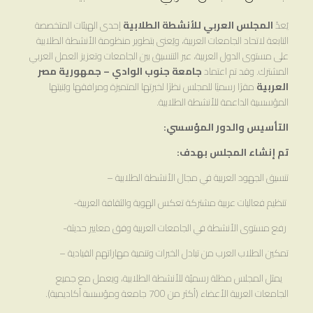
يُعدّ
المجلس العربي للأنشطة الطلابية
إحدى الهيئات المتخصصة
التابعة لاتحاد الجامعات العربية، ويُعنى بتطوير منظومة الأنشطة الطلابية
على مستوى الدول العربية، عبر التنسيق بين الجامعات وتعزيز العمل العربي
المشترك. وقد تم اعتماد
جامعة جنوب الوادي – جمهورية مصر
العربية
مقرًا رسميًا للمجلس نظرًا لخبرتها المتميزة ومرافقها وبُنيتها
المؤسسية الداعمة للأنشطة الطلابية.
التأسيس والدور المؤسسي:
تم إنشاء المجلس بهدف
:
تنسيق الجهود العربية في مجال الأنشطة الطلابية –
تنظيم فعاليات عربية مشتركة تعكس الهوية والثقافة العربية-
رفع مستوى الأنشطة في الجامعات العربية وفق معايير حديثة-
تمكين الطلاب العرب من تبادل الخبرات وتنمية مهاراتهم القيادية –
يمثل المجلس مظلة رسميّة للأنشطة الطلابية، ويعمل مع جميع
الجامعات العربية الأعضاء (أكثر من 700 جامعة ومؤسسة أكاديمية).