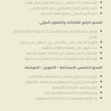
إنشاء نظام ذكاء اصطناعي لدعم اتخاذ القرار وتحليل البيانات.
تدريب وتأهيل الكوادر البشرية في مجال التحول الرقمي.
تعزيز الأمن السيبراني وحماية البيانات الشخصية.
المحور الرابع: الشراكات والتعاون الدولي:
توسيع شبكة الشراكات مع المؤسسات الأكاديمية، الدولية، والقطاع
الخاص.
تطوير برامج تبادل طلابي وأكاديمي على مستوى عربي ودولي.
جذب تمويل دولي للمشاريع والبرامج الطلابية.
تعزيز تبادل الخبرات والتقنيات بين الجامعات العربية والأجنبية.
إنشاء آلية موحدة لتقييم أداء الشراكات وضمان مستدامتها.
المحور الخامس: الاستدامة – التمويل – الحوكمة:
تنويع مصادر التمويل لضمان استدامة مالية طويلة الأمد.
تطوير هيكل إداري واضح وفعال يدعم العمليات التشغيلية.
تعزيز ممارسات الحوكمة والشفافية.
وضع نظام لإدارة المخاطر المالية والإدارية.
بناء ثقافة مؤسسية تدعم الاستدامة والمسؤولية.