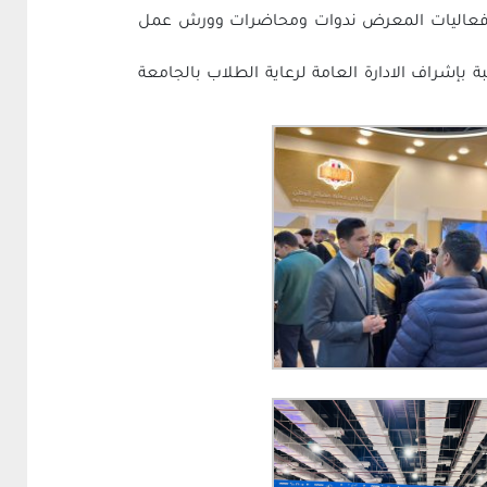
من فعاليات المعرض ندوات ومحاضرات وورش عمل
ئيس الجامعة لشئون التعليم والطلاب انه يشارك بالفوج الثاني عدد 45 طالب وطالبة بإشراف الادارة العامة لرعاية الطلاب بالجامعة