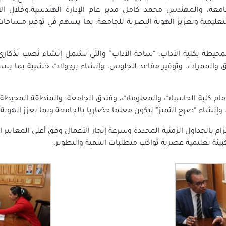
جامعة، والمهندس محمد كامل مدير عام الإدارة الهندسية.وخلال ا
عليمية وتعزيز الهوية البصرية للجامعة، بما يسهم في توفير مساحات
محيطة بكلية الآداب، “ساحة الآداب” والتي تشمل إنشاء نصب تذكاري 
رق والممرات، وتوفير مقاعد للجلوس، وإنشاء برجولات خشبية بما يس
م كلية الحاسبات والمعلومات، وفندق الجامعة. والمنطقة المحيطة بها
نشاء “صرح التميز” ليكون معلما حضاريا بالجامعة وبما يعزز الهوية ا
ام بالجداول الزمنية المحددة وسرعة إنجاز الأعمال وفق أعلى المعايير 
بيئة تعليمية عصرية تواكب متطلبات التنمية والتطوير.