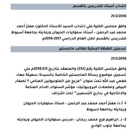
انتداب أستاذ للتدريس بالقسم
21/2/2018
وافق مجلس الكلية علي انتداب السيد الأستاذ الدكتور/ معتز أحمد
محمد عبد الرحمن – أستاذ سلوكيات الحيوان ورعايته بجامعة أسيوط
للتدريس بالقسم خلال العام الدراسي 2017-2018م.
تسجيل النقظة البحثية لطالب ماجستير
21/2/2018
وافق مجلس الكلية رقم (232) والمنعقد بتاريخ 2018/2/5م علي
تسجيل موضوع رسالة الماجستير الخاصة بالسيدة/ سهيلة جهاد
فهمي عبد الله تحت عنوان “مزيج من الجلوبيولين المناعي Y لصفار
البيض ومكملات البروبيوتيك: مؤشر السلوك, الاداء, المناعة
والانتاجية في بداري التسمين” تحت اشراف:
1- أ.د/ معتز أحمد محمد عبد الرحمن – استاذ سلوكيات الحيوان
ورعايته يحامعة اسيوط
2- د. ابراهيم فرج محمد ريحان – مدرس سلوكيات الحيوان ورعايته
يحامعة جنوب الوادي