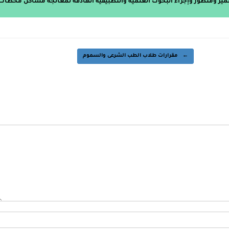
ميز ومتطور وإجراء البحوث العلمية والتطبيقية الهادفة لمعالجة مشاكل محطات
←
مقرارات طلاب الطب الشرعى والسموم