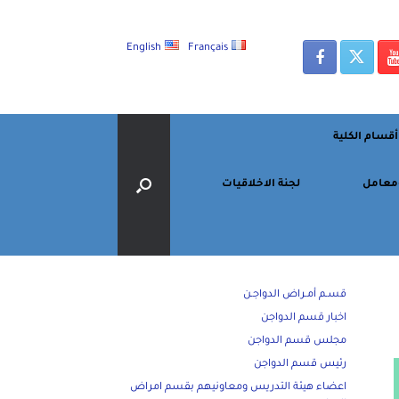
English
Français
أقسام الكلية
معامل
لجنة الاخلاقيات
قسـم أمـراض الدواجـن
اخبار قسم الدواجن
مجلس قسم الدواجن
رئيس قسم الدواجن
اعضاء هيئة التدريس ومعاونيهم بقسم امراض