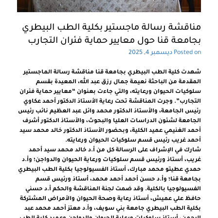
مناقشة رسالة ماجستير بكلية الطب البيطري
بجامعة قنا حول معايير حماية فئران التجارب
Posted on
ديسمبر 4, 2025
شهدت كلية الطب البيطري بجامعة قنا مناقشة رسالة الماجستير
المقدمة من الباحثة نعيمة جمال رزق عبد الله، المعيدة بقسم
سلوكيات الحيوان ورعايته، والتي جاءت بعنوان “معايير حماية فئران
التجارب”. وجرت المناقشة تحت رعاية الأستاذ الدكتور أحمد عكاوي
رئيس الجامعة، والأستاذ الدكتور محمد وائل عبد العظيم نائب رئيس
الجامعة لشئون الدراسات العليا والبحوث، والأستاذ الدكتور أشرف
أحمد الغنيمي عميد الكلية، وبحضور الأستاذ الدكتور خالد محمد سيد
أحمد غريب رئيس قسم سلوكيات الحيوان ورعايته.
شارك في الإشراف على الرسالة كل من أ.د خالد محمد سيد أحمد
غريب، أستاذ ورئيس قسم سلوكيات ورعاية الحيوان والدواجن؛ وأ.د
حمدي عطيتو محمد مبارك، أستاذ الفسيولوجيا بكلية الطب البيطري
بجامعة قنا؛ وأ.د حسن أحمد أحمد محمد، أستاذ ورئيس قسم
الفسيولوجيا بالكلية. وقد ضمت لجنة المناقشة والحكم أ.د حسني
حافظ علي عميش، أستاذ رعاية وصحة الحيوان والأمراض المشتركة
بكلية الطب البيطري جامعة بني سويف، وأ.د معتز أحمد محمد عبد