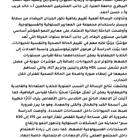
الرحمن، أستاذ سلوكيات ورعاية الحيوان والدواجن وعميد كلية الطب
البيطري جامعة المنيا، إلى جانب المشرفين المحكمين أ.د خالد غريب
وأ.د حسن أحمد.
وتناولت الرسالة أهمية تقييم رفاهية ذكور الجرذان البيضاء من سلالة
ويستر باستخدام مجموعة من المعايير السلوكية والفسيولوجية.
وأوضحت الباحثة إمكانية الاعتماد على معايير النمو كمؤشر أساسي
لقياس مستوى الرفاه، إلى جانب أنماط سلوك الحركة التي تُعد
مؤشرًا جزئيًا لكنه مهم في تقييم الحالة الصحية والنفسية للحيوانات.
كما بيّنت الدراسة أن هرمون الكورتيكوستيرون ونسبة العدلات إلى
الخلايا الليمفاوية يمكن استخدامهما بدقة لقياس مستويات
الضغط والتوتر لدى الحيوانات، إضافة إلى مؤشرات حيوية في مصل
الدم تشمل نسب HDL والكرياتينين وإنزيم ALT، والتي تساهم
جميعها في إعطاء صورة واضحة عن الحالة الصحية للفئران خلال
التجارب.
وكشفت نتائج الرسالة أن النسب المئوية للخلايا المتعادلة والقاعدية
والليمفاوية يمكن أن تمثل مؤشرًا صحيًا داعمًا لقياس الرفاهية، كما
أثبتت أن الإجهاد الناتج عن التكدس داخل الأقفاص يترك آثارًا خطيرة
على أنسجة الكبد والطحال والكلى والمعدة، وهو ما يبرز ضرورة
ضبط عدد الحيوانات داخل المساحات المحددة. وأوصت الدراسة
بضرورة ألا تقل مساحة أرضية القفص للفأر الواحد عن 315 إلى 630
سم² لحمايته من المشكلات السلوكية وتدهور النمو وارتفاع
الاستجابات الفسيولوجية للضغط. كما دعت إلى زيادة الاهتمام
داخل المجتمع العلمي بآثار الإجهادات الاجتماعية، خاصة إجهاد