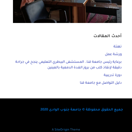
أحدث المقالات
تهنئة
ورشة عمل
برعاية رئيس جامعة قنا.. المستشفى البيطري التعليمي ينجح في جراحة
دقيقة لإنقاذ كلب من بروز الغدة الدمعية بالعينين
دورة تدريبية
دليل التواصل مع جامعة قنا
جميع الحقوق محفوظة © جامعة جنوب الوادى 2020
A
SiteOrigin
Theme