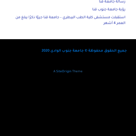
رسالة جامعة قنا
رؤية جامعة جنوب قنا
استقبلت مستشفى كلية الطب البيطري – جامعة قنا جروًا ذكرًا يبلغ من
العمر 4 أشهر
جميع الحقوق محفوظة © جامعة جنوب الوادى 2020
A
SiteOrigin
Theme