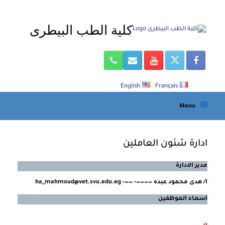
Ski
t
كلية الطب البيطرى
conten
English
Français
Menu
ادارة شئون العاملين
مدير الادارة
ا/ هدى محمود عبده
————- ——-
ha_mahmoud@vet.svu.edu.eg
اسماء الموظفين