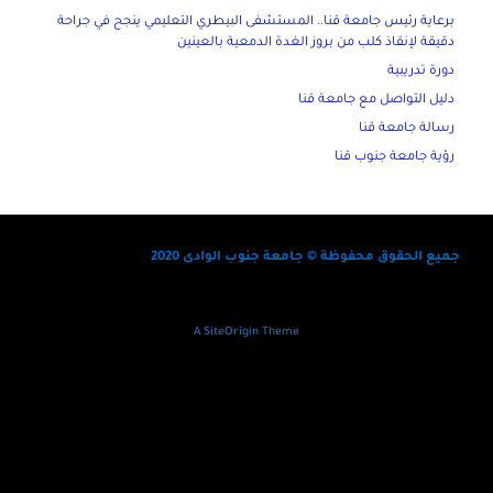
برعاية رئيس جامعة قنا.. المستشفى البيطري التعليمي ينجح في جراحة
دقيقة لإنقاذ كلب من بروز الغدة الدمعية بالعينين
دورة تدريبية
دليل التواصل مع جامعة قنا
رسالة جامعة قنا
رؤية جامعة جنوب قنا
جميع الحقوق محفوظة © جامعة جنوب الوادى 2020
A
SiteOrigin
Theme