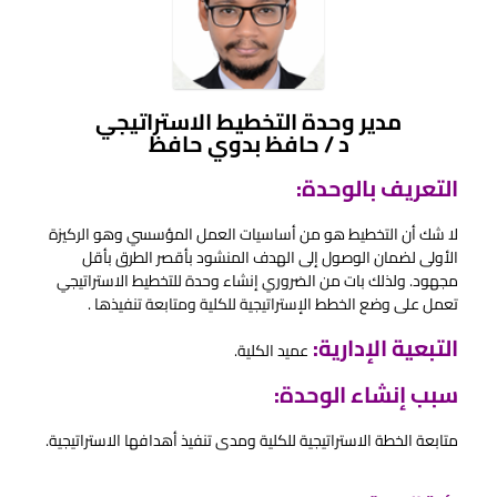
ﻣﺪﻳﺮ وﺣﺪة اﻟﺘﺨﻄﻴﻂ اﻻﺳﺘﺮاﺗﻴﺠﻲ
د / ﺣﺎﻓﻆ ﺑﺪوي ﺣﺎﻓﻆ
التعريف بالوحدة:
لا شك أن التخطيط هو من أساسيات العمل المؤسسي وهو الركيزة
الأولى لضمان الوصول إلى الهدف المنشود بأقصر الطرق بأقل
مجهود. ولذلك بات من الضروري إنشاء وحدة للتخطيط الاستراتيجي
تعمل على وضع الخطط الإستراتيجية للكلية ومتابعة تنفيذها .
التبعية الإدارية:
عميد الكلية.
سبب إنشاء الوحدة:
متابعة الخطة الاستراتيجية للكلية ومدى تنفيذ أهدافها الاستراتيجية.