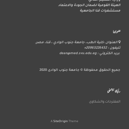
وزارة التعليم العالي
الهيئة القومية لضمان الجودة والاعتماد
مستشفيات قنا الجامعية
عنواننا
العنوان :كلية الطب، جامعة جنوب الوادي ، قنا، مصر.
تليفون : 20963226432+
بريد الكتروني : dean@med.svu.edu.eg
جميع الحقوق محفوظة © جامعة جنوب الوادى 2020
رأيك يهمني
المقترحات والشكاوى
A
SiteOrigin
Theme