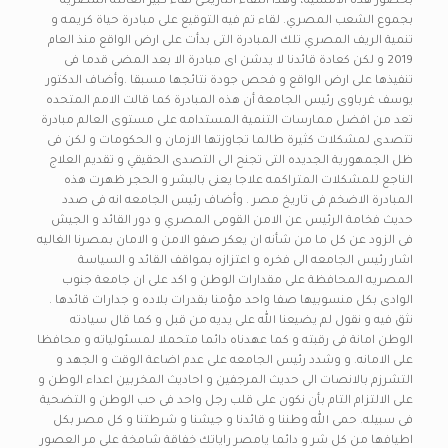
بحضور هذه الامسيه، وهذا اللقاء التاريخى لقاء كبير العائله المصريه
بجموع الشعب المصري. لقاء تم فيه التوقيع على مبادرة حياة كريمه و
تنمية الريف المصري تلك المبادرة التى بدأت على ارض الواقع منذ العام
2019 و لكن كعادة قائدنا لا يدشن اى مبادرة الا بعد المضى قدما فى
تنفيذها على ارض الواقع و فحص جودة نتائجها مسبقا .وأضاف الدكتور
يوسف غرباوى رئيس الجامعة أن هذه المبادرة كما قالت الامم المتحده
تعد من افضل ممارسات التنمية المستدامه على مستوى العالم مبادرة
تتصدى لمشكلات كثيرة طالما تجاوزتها الازمان و الحكومات و لكن فى
ظل الجمهورية الجديده التى تجنح الى التصدى الحقيقي و تقديم العلاج
الناجع للمشكلات المتراكمه علاجا يعنى بالبشر و الحجر ظهرت هذه
المبادرة الاضخم فى تاريخ مصر . وأضاف رئيس الجامعه انه فى صدد
حديث فخامة الرئيس عن الامن القومى المصري و دور القائد و الجيش
فى الزود عن كل ما من شأنه ان يعكر صفو الامن و الامان بمصرنا الغاليه
اشار رئيس الجامعه الى فخره و اعتزازه بمواقف القائد و السياسة
المصريه المحافظة على مقدارات الوطن و اكد على ان جامعة جنوب
الوادى بكل منسوبيها صفا واحد مؤمنا بقدرات بلاده و جدارات قائدها .
نثق فيه و نقول لم يضيعنا الله على يديه من قبل و كما قال سيادته
الوطن امانة فى رقبته و كما عهدناه دائما متحملا لمسئولياته و محافظا
على الامانه. و وشدد رئيس الجامعه على عدم اضاعة الوقت و الجهد و
التشرزم بالانصات الى حديث المرجفين و احاديث المخربين اعداء الوطن و
على الالتزام التام بأن نكون على قلب رجل واحد فى حب الوطن و التضحية
فى سبيله. حمى الله وطننا و قائدنا و جيشنا و شرطتنا و كل مصر بكل
اطيافها من كل شر و دائما يامصر راياتك خفاقة شامخة على مر العصور