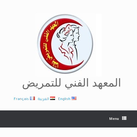
Ski
t
conten
المعهد الفني للتمريض
English
العربية
Français
Menu