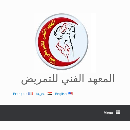
Ski
t
conten
المعهد الفني للتمريض
English
العربية
Français
Menu