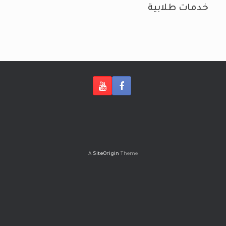
خدمات طلابية
A
SiteOrigin
Theme