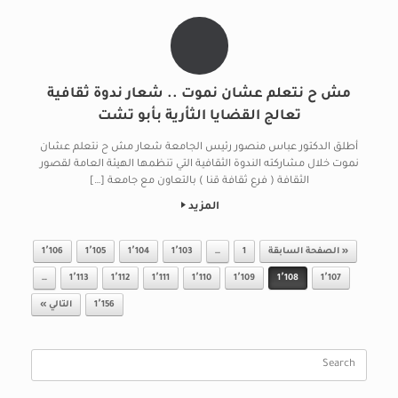
مش ح نتعلم عشان نموت .. شعار ندوة ثقافية
تعالج القضايا الثأرية بأبو تشت
أطلق الدكتور عباس منصور رئيس الجامعة شعار مش ح نتعلم عشان
نموت خلال مشاركته الندوة الثقافية التي تنظمها الهيئة العامة لقصور
الثقافة ( فرع ثقافة قنا ) بالتعاون مع جامعة […]
المزيد
Post navigation
« الصفحة السابقة
1
…
1٬103
1٬104
1٬105
1٬106
…
1٬113
1٬112
1٬111
1٬110
1٬109
1٬108
1٬107
1٬156
التالي »
Search
for: