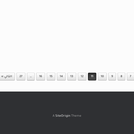
7
8
9
10
11
12
13
14
15
16
…
27
التالي »
A
SiteOrigin
Theme