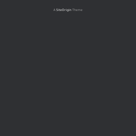
A
SiteOrigin
Theme