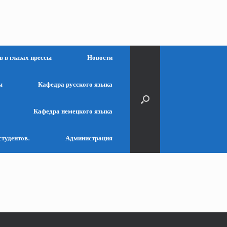
 в глазах прессы
Новости
ы
Кафедра русского языка
Кафедра немецкого языка
студентов.
Администрация