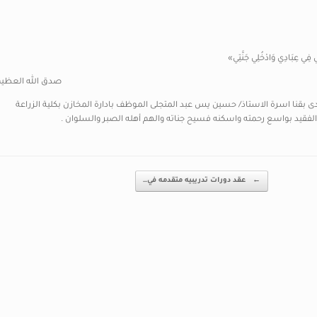
لِي فِي عِبَادِي وَادْخُلِي جَنَّتِي»
صدق الله العظيم
دى بقنا اسرة الاستاذ/ حسين يس عبد المتجلى الموظف بادارة المخازن بكلية الزراعة
←
عقد دورات تدريبيه متقدمه في…