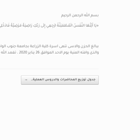
بسم الله الرحمن الرحيم
«يَا أَيَّتُهَا النَّفْسُ الْمُطْمَئِنَّةُ ارْجِعِي إِلَى رَبِّكِ رَاضِيَةً مَرْضِيَّةً فَادْخُ
ببالغ الحزن والاسى تنعى اسرة كلية الزراعة بجامعة جنوب الوا
والذى وافته المنية يوم الاحد الموافق 26 يناير 2020 ، تغمد الله الفقيد بواسع رحمته واسكنه فسيح جناته والهم أهله الصبر والسلوان .
Post navigation
جدول توزيع المحاضرات والدروس العملية…
→