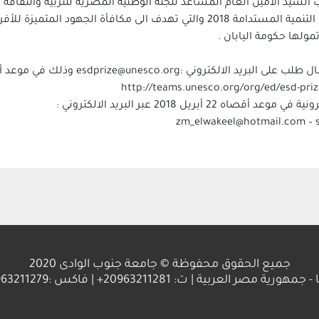
تاب السيد الأمين العام المساعد للجنة الوطنية المصرية للتربية والثقاف
باب التقدم لجائزة اليونسكو/ اليابان للتعلم من اجل التنمية المستدامة 2018 وال
مولها حكومة اليابان .
ريل 2018 عبر البريد الالكتروني :
zm_elwakeel@hotmail.com – 
جميع الحقوق محفوظة © جامعة جنوب الوادى 2020