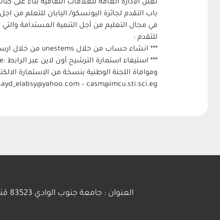
تعلن الادارة العامة للعلاقات الثقافية بناءً على ك
في مجال التعليم من أجل التنمية المستدامة والتي ت
للتقدم :
*** انشاء حساب من خلال unestems من خلال ارسال طلب على البريد الالكتروني :esdprize@unesco.org وذلك في موعد أقصاه 13 أبريل 2018
*** استيفاء استمارة الترشيح أون لاين عبر الرابط :http://teams.unesco.org/org/ed/esd-prize
وموافاة اللجنة الوطنية بنسخة من الاستمارة الالكترونية في موعد أقصاه 22 أب
sayd_elabsy@yahoo.com – casm@imcu.sti.sci.eg
العنوان : جامعة جنوب الوادي 83523 قنا - جمهورية مصر العربية | ت: 20963211281+ | فاكس :20963211279+ | بريد إلكتروني : info@svu.edu.eg